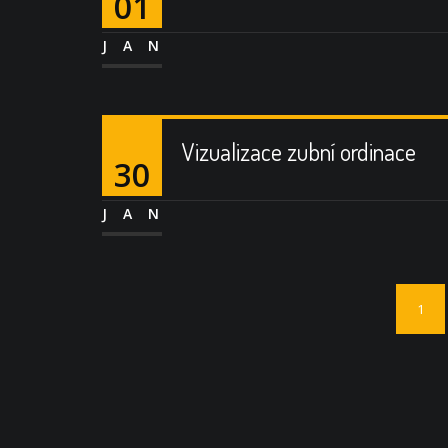
01
JAN
Vizualizace zubní ordinace
30
JAN
1